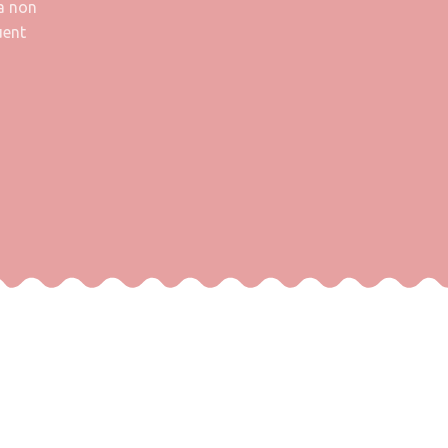
a non
uent