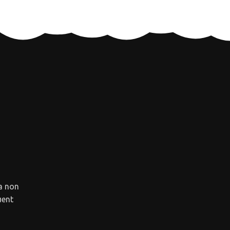
a non
uent