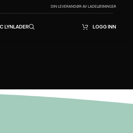
DIN LEVERANDØR AV LADELØSNINGER
C LYNLADER
LOGG INN