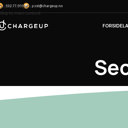
Skip to navigation
932 77 000
post@chargeup.no
Skip to main content
FORSIDE
L
Sec