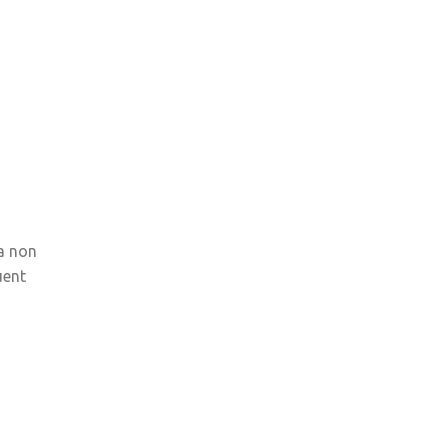
a non
uent