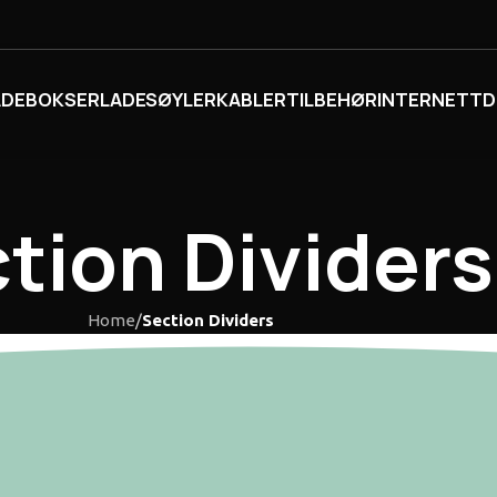
ADEBOKSER
LADESØYLER
KABLER
TILBEHØR
INTERNETT
D
tion Dividers
Home
/
Section Dividers