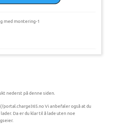
ag med montering-1
ukt nederst på denne siden.
://portal.charge365.no Vi anbefaler også at du
der. Da er du klar til å lade uten noe
gseier.