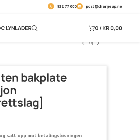
932 77 000
post@chargeup.no
DC LYNLADER
0
/
KR
0,00
uten bakplate
sjon
ettslag]
og satt opp mot betalingsløsningen