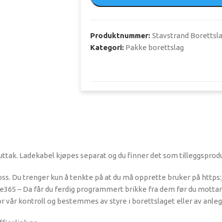
Produktnummer:
Stavstrand Borettsl
Kategori:
Pakke borettslag
tak. Ladekabel kjøpes separat og du finner det som tilleggsprod
 oss. Du trenger kun å tenkte på at du må opprette bruker på https
365 – Da får du ferdig programmert brikke fra dem før du mottar la
 vår kontroll og bestemmes av styre i borettslaget eller av anleg