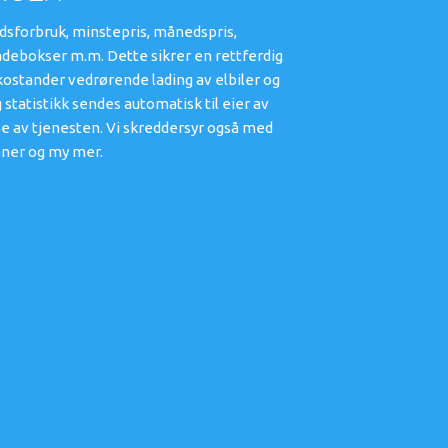
dsforbruk, minstepris, månedspris,
adebokser m.m. Dette sikrer en rettferdig
 kostander vedrørende lading av elbiler og
 statistikk sendes automatisk til eier av
ne av tjenesten. Vi skreddersyr også med
joner og my mer.