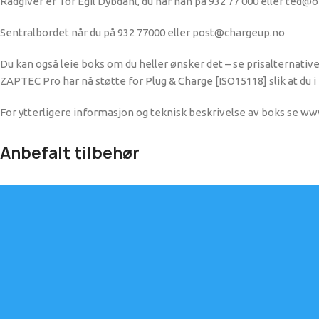
Rådgiver er Tor Egil Dybdahl, du når han på 932 77 000 eller ted@o
Sentralbordet når du på 932 77000 eller post@chargeup.no
Du kan også leie boks om du heller ønsker det – se prisalternativ
ZAPTEC Pro har nå støtte for Plug & Charge [ISO15118] slik at d
For ytterligere informasjon og teknisk beskrivelse av boks se w
Anbefalt tilbehør