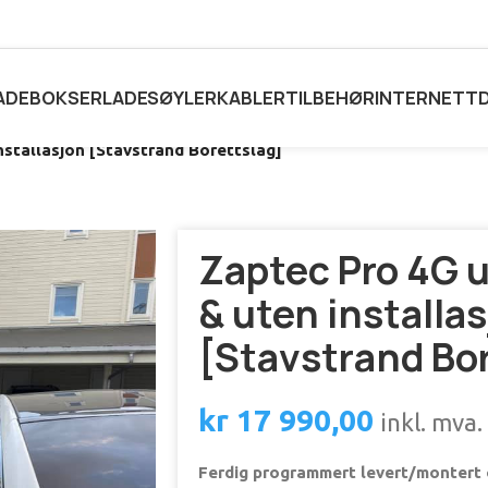
ADEBOKSER
LADESØYLER
KABLER
TILBEHØR
INTERNETT
nstallasjon [Stavstrand Borettslag]
Zaptec Pro 4G 
& uten installa
[Stavstrand Bor
kr
17 990,00
inkl. mva.
Ferdig programmert levert/montert 