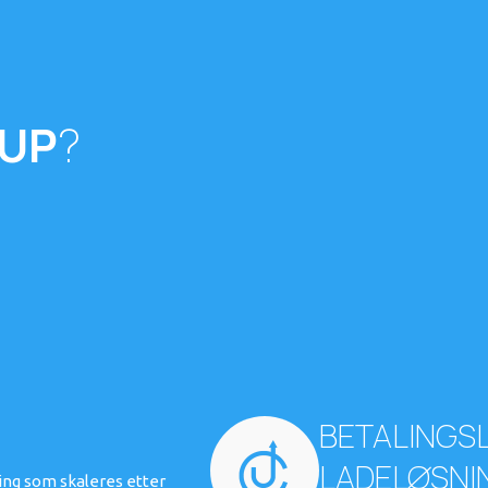
UP
?
BETALINGSL
LADELØSNI
ning som skaleres etter