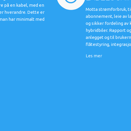
re på en kabel, med en
Motta strømforbruk, ti
ter hverandre. Dette er
abonnement, leie av l
er man har minimalt med
og sikker fordeling av
hybridbiler. Rapport og
anlegget og til bruker
flåtestyring, integras
Les mer