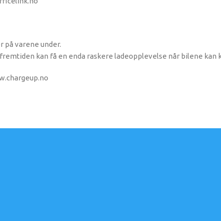
fficelink.no
er på varene under.
u i fremtiden kan få en enda raskere ladeopplevelse når bilene k
ww.chargeup.no