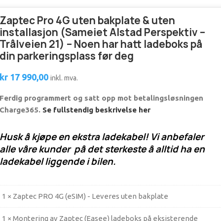
Zaptec Pro 4G uten bakplate & uten
installasjon (Sameiet Alstad Perspektiv –
Trålveien 21) – Noen har hatt ladeboks på
din parkeringsplass før deg
kr
17 990,00
inkl. mva.
Ferdig programmert og satt opp mot betalingsløsningen
Charge365.
Se fullstendig beskrivelse her
Husk å kjøpe en ekstra ladekabel! Vi anbefaler
alle våre kunder på det sterkeste å alltid ha en
ladekabel liggende i bilen.
1 × Zaptec PRO 4G (eSIM) - Leveres uten bakplate
1 × Montering av Zaptec (Easee) ladeboks på eksisterende