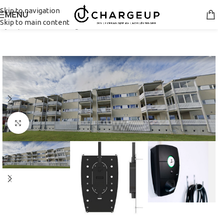
Skip to navigation
MENU
Skip to main content
Hjem
/
Pakke borettslag
Se større bilde