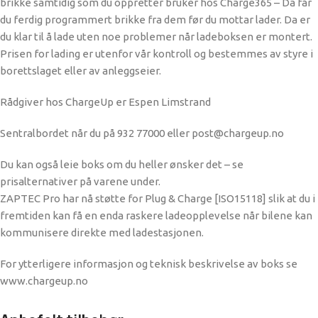
brikke samtidig som du oppretter bruker hos Charge365 – Da får
du ferdig programmert brikke fra dem før du mottar lader. Da er
du klar til å lade uten noe problemer når ladeboksen er montert.
Prisen for lading er utenfor vår kontroll og bestemmes av styre i
borettslaget eller av anleggseier.
Rådgiver hos ChargeUp er Espen Limstrand
Sentralbordet når du på 932 77000 eller post@chargeup.no
Du kan også leie boks om du heller ønsker det – se
prisalternativer på varene under.
ZAPTEC Pro har nå støtte for Plug & Charge [ISO15118] slik at du i
fremtiden kan få en enda raskere ladeopplevelse når bilene kan
kommunisere direkte med ladestasjonen.
For ytterligere informasjon og teknisk beskrivelse av boks se
www.chargeup.no