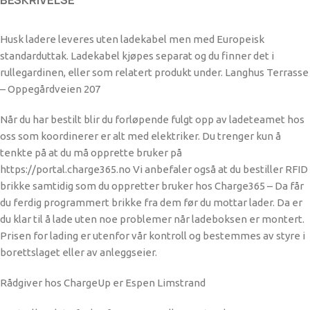
Husk ladere leveres uten ladekabel men med Europeisk
standarduttak. Ladekabel kjøpes separat og du finner det i
rullegardinen, eller som relatert produkt under. Langhus Terrasse
– Oppegårdveien 207
Når du har bestilt blir du forløpende fulgt opp av ladeteamet hos
oss som koordinerer er alt med elektriker. Du trenger kun å
tenkte på at du må opprette bruker på
https://portal.charge365.no Vi anbefaler også at du bestiller RFID
brikke samtidig som du oppretter bruker hos Charge365 – Da får
du ferdig programmert brikke fra dem før du mottar lader. Da er
du klar til å lade uten noe problemer når ladeboksen er montert.
Prisen for lading er utenfor vår kontroll og bestemmes av styre i
borettslaget eller av anleggseier.
Rådgiver hos ChargeUp er Espen Limstrand