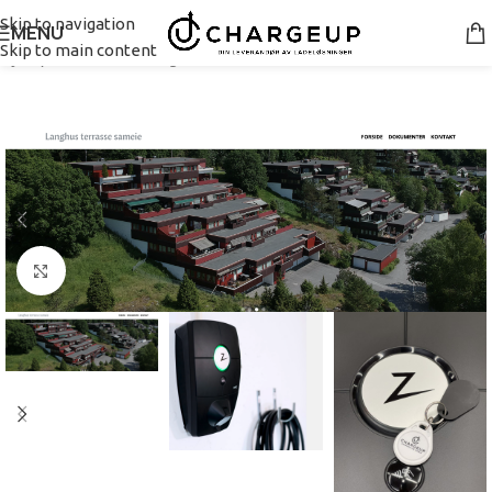
Skip to navigation
MENU
Skip to main content
Hjem
/
Pakke borettslag
Se større bilde