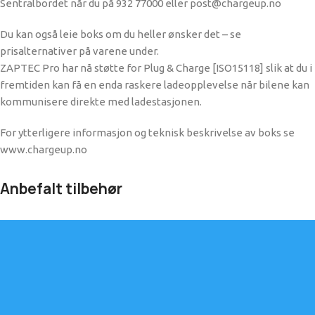
Sentralbordet når du på 932 77000 eller post@chargeup.no
Du kan også leie boks om du heller ønsker det – se
prisalternativer på varene under.
ZAPTEC Pro har nå støtte for Plug & Charge [ISO15118] slik at du i
fremtiden kan få en enda raskere ladeopplevelse når bilene kan
kommunisere direkte med ladestasjonen.
For ytterligere informasjon og teknisk beskrivelse av boks se
www.chargeup.no
Anbefalt tilbehør