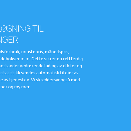
ØSNING TIL
NGER
dsforbruk, minstepris, månedspris,
adebokser m.m. Dette sikrer en rettferdig
 kostander vedrørende lading av elbiler og
 statistikk sendes automatisk til eier av
ne av tjenesten. Vi skreddersyr også med
joner og my mer.