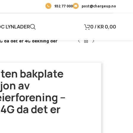
932 77 000
post@chargeup.no
DC LYNLADER
0
/
KR
0,00
G da det er 4G dekning der
uten bakplate
sjon av
ierforening –
 4G da det er