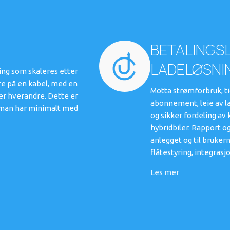
BETALINGSL
LADELØSNI
ning som skaleres etter
re på en kabel, med en
Motta strømforbruk, ti
ter hverandre. Dette er
abonnement, leie av l
er man har minimalt med
og sikker fordeling av
hybridbiler. Rapport og
anlegget og til bruker
flåtestyring, integras
Les mer