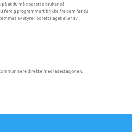
te på at du må opprette bruker på
 du ferdig programmert brikke fra dem før du
stemmes av styre i borettslaget eller av
an kommunisere direkte med ladestasjonen.