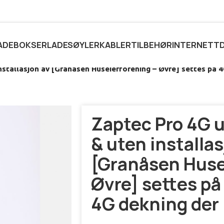
ADEBOKSER
LADESØYLER
KABLER
TILBEHØR
INTERNETT
stallasjon av [Granåsen Huseierforening – Øvre] settes på 4
Zaptec Pro 4G 
& uten installa
[Granåsen Huse
Øvre] settes på
4G dekning der