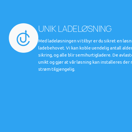
UNIK LADELØSNING
Med ladeløsningen vi tilbyr er du sikret en løs
ladebehovet. Vi kan koble uendelig antall alde
sikring, og alle blir semihurtigladere. De avlas
unikt og gjør at vår løsning kan installeres d
strøm tilgjengelig.