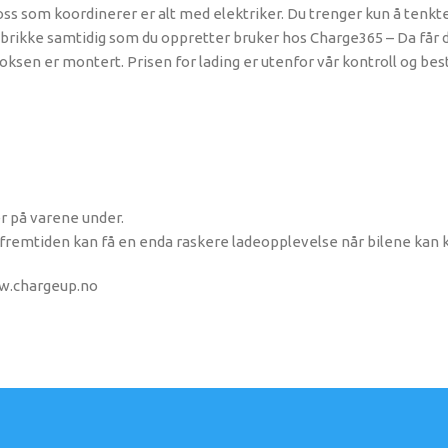
 oss som koordinerer er alt med elektriker. Du trenger kun å tenk
ID brikke samtidig som du oppretter bruker hos Charge365 – Da får
boksen er montert. Prisen for lading er utenfor vår kontroll og be
er på varene under.
u i fremtiden kan få en enda raskere ladeopplevelse når bilene k
ww.chargeup.no