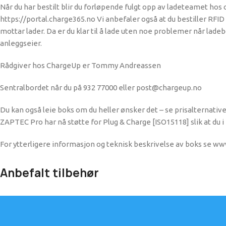
Når du har bestilt blir du forløpende fulgt opp av ladeteamet hos
https://portal.charge365.no Vi anbefaler også at du bestiller RF
mottar lader. Da er du klar til å lade uten noe problemer når lade
anleggseier.
Rådgiver hos ChargeUp er Tommy Andreassen
Sentralbordet når du på 932 77000 eller post@chargeup.no
Du kan også leie boks om du heller ønsker det – se prisalternativ
ZAPTEC Pro har nå støtte for Plug & Charge [ISO15118] slik at d
For ytterligere informasjon og teknisk beskrivelse av boks se w
Anbefalt tilbehør