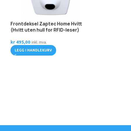
Frontdeksel Zaptec Home Hvitt
Modular – Mo
(Hvitt uten hull for RFID-leser)
LES MER
kr
495,00
inkl. mva.
LEGG I HANDLEKURV