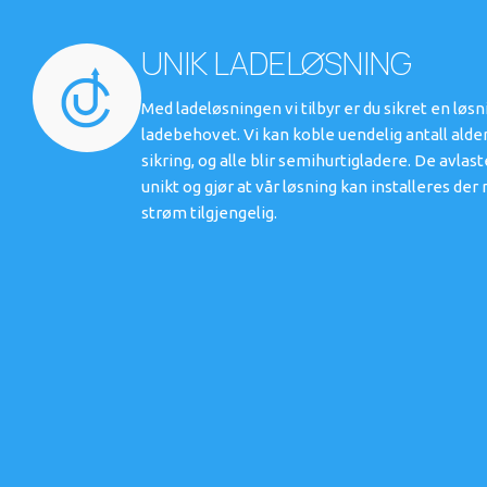
UNIK LADELØSNING
Med ladeløsningen vi tilbyr er du sikret en løs
ladebehovet. Vi kan koble uendelig antall alde
sikring, og alle blir semihurtigladere. De avlas
unikt og gjør at vår løsning kan installeres d
strøm tilgjengelig.