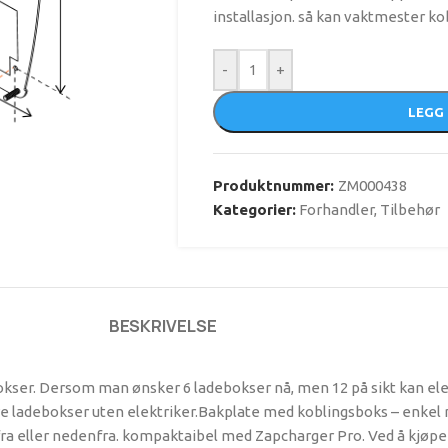
installasjon. så kan vaktmester k
-
+
LEGG 
Produktnummer:
ZM000438
Kategorier:
Forhandler
,
Tilbehør
BESKRIVELSE
bokser. Dersom man ønsker 6 ladebokser nå, men 12 på sikt kan el
ye ladebokser uten elektriker.Bakplate med koblingsboks – enkel
fra eller nedenfra. kompaktaibel med Zapcharger Pro. Ved å kjøpe 