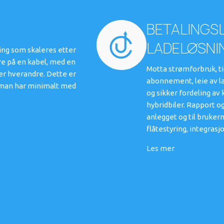
BETALINGSL
LADELØSNI
ning som skaleres etter
re på en kabel, med en
Motta strømforbruk, ti
ter hverandre. Dette er
abonnement, leie av l
er man har minimalt med
og sikker fordeling av
hybridbiler. Rapport og
anlegget og til bruker
flåtestyring, integras
Les mer