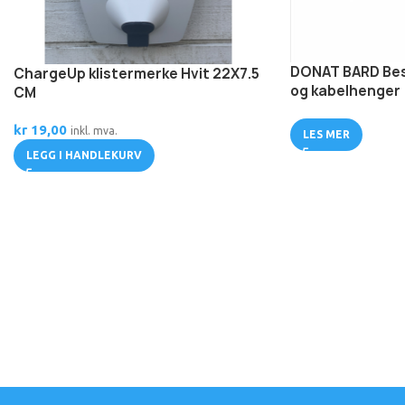
DONAT BARD Bes
ChargeUp klistermerke Hvit 22X7.5
og kabelhenger
CM
kr
19,00
inkl. mva.
LES MER
LEGG I HANDLEKURV