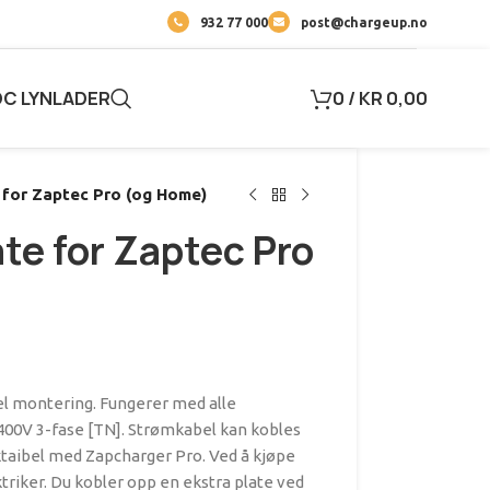
932 77 000
post@chargeup.no
DC LYNLADER
0
/
KR
0,00
 for Zaptec Pro (og Home)
te for Zaptec Pro
l montering. Fungerer med alle
 400V 3-fase [TN]. Strømkabel kan kobles
ktaibel med Zapcharger Pro. Ved å kjøpe
ktriker. Du kobler opp en ekstra plate ved