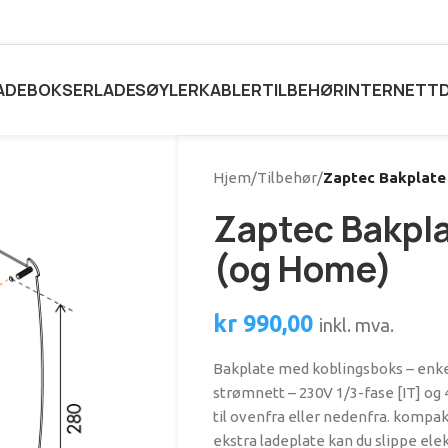
ADEBOKSER
LADESØYLER
KABLER
TILBEHØR
INTERNETT
Hjem
/
Tilbehør
/
Zaptec Bakplate
Zaptec Bakpla
(og Home)
kr
990,00
inkl. mva.
Bakplate med koblingsboks – enke
strømnett – 230V 1/3-fase [IT] og
til ovenfra eller nedenfra. kompa
ekstra ladeplate kan du slippe ele