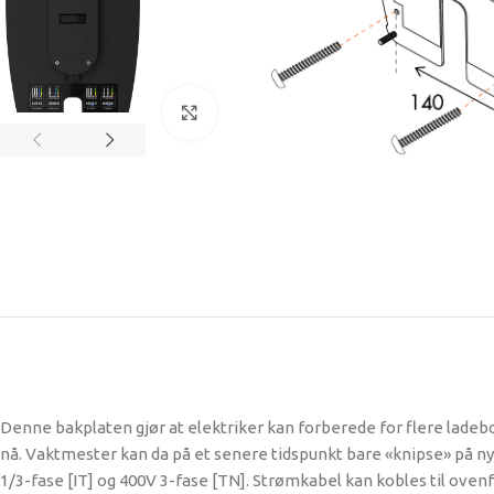
Se større bilde
Denne bakplaten gjør at elektriker kan forberede for flere lade
nå. Vaktmester kan da på et senere tidspunkt bare «knipse» på n
1/3-fase [IT] og 400V 3-fase [TN]. Strømkabel kan kobles til oven