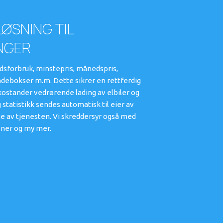
ØSNING TIL
NGER
dsforbruk, minstepris, månedspris,
adebokser m.m. Dette sikrer en rettferdig
 kostander vedrørende lading av elbiler og
 statistikk sendes automatisk til eier av
ne av tjenesten. Vi skreddersyr også med
joner og my mer.