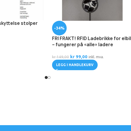
kyttelse stolper
-34%
FRI FRAKT! RFID Ladebrikke for elbil
– fungerer på «alle» ladere
kr
99,00
kr
149,00
inkl. mva.
LEGG I HANDLEKURV