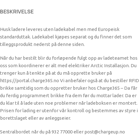
BESKRIVELSE
Husk ladere leveres uten ladekabel men med Europeisk
standarduttak. Ladekabel kjøpes separat og du finner det som
tilleggsprodukt nederst på denne siden.
Når du har bestilt blir du forløpende fulgt opp av ladeteamet hos
oss som koordinerer er alt med elektriker Arctic Installasjon. Du
trenger kun å tenkte på at du må opprette bruker på
https://portal.charge365.no Vi anbefaler også at du bestiller RFID
brikke samtidig som du oppretter bruker hos Charge365 – Da får
du ferdig programmert brikke fra dem før du mottar lader. Da er
du klar til å lade uten noe problemer når ladeboksen er montert.
Prisen for lading er utenfor vår kontroll og bestemmes av styre i
borettslaget eller av anleggseier.
Sentralbordet når du på 932 77000 eller post@chargeup.no