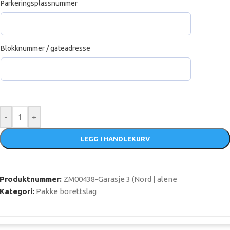
Parkeringsplassnummer
Blokknummer / gateadresse
-
+
LEGG I HANDLEKURV
Produktnummer:
ZM00438-Garasje 3 (Nord | alene
Kategori:
Pakke borettslag