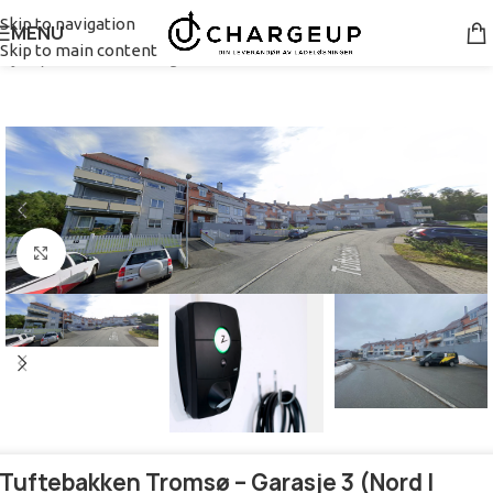
Skip to navigation
MENU
Skip to main content
Hjem
/
Pakke borettslag
Se større bilde
Tuftebakken Tromsø – Garasje 3 (Nord |