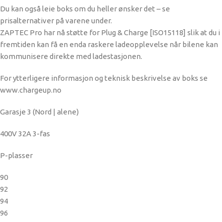
Du kan også leie boks om du heller ønsker det – se
prisalternativer på varene under.
ZAPTEC Pro har nå støtte for Plug & Charge [ISO15118] slik at du i
fremtiden kan få en enda raskere ladeopplevelse når bilene kan
kommunisere direkte med ladestasjonen.
For ytterligere informasjon og teknisk beskrivelse av boks se
www.chargeup.no
Garasje 3 (Nord | alene)
400V 32A 3-fas
P-plasser
90
92
94
96