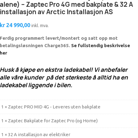
alene) – Zaptec Pro 4G med bakplate & 32 A
installasjon av Arctic Installasjon AS
kr
24 990,00
inkl. mva.
Ferdig programmert levert/montert og satt opp mot
betalingsløsningen Charge365.
Se fullstendig beskrivelse
her
Husk å kjøpe en ekstra ladekabel! Vi anbefaler
alle våre kunder på det sterkeste å alltid ha en
ladekabel liggende i bilen.
1 × Zaptec PRO MID 4G - Leveres uten bakplate
1 × Zaptec Bakplate for Zaptec Pro (og Home)
1 × 32 A installasjon av elektriker