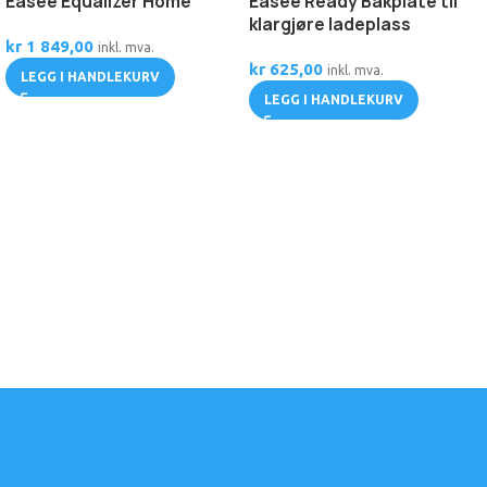
Easee Equalizer Home
Easee Ready Bakplate til
klargjøre ladeplass
kr
1 849,00
inkl. mva.
kr
625,00
inkl. mva.
LEGG I HANDLEKURV
LEGG I HANDLEKURV