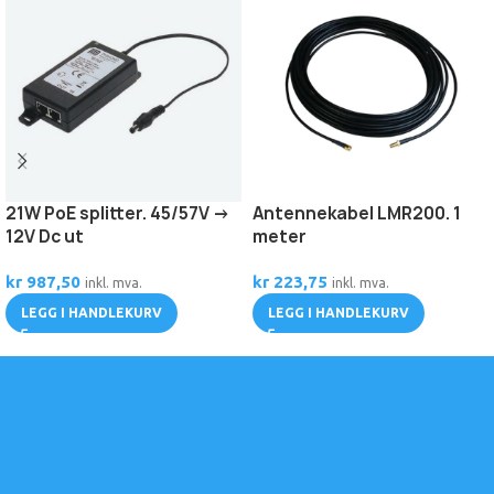
21W PoE splitter. 45/57V ->
Antennekabel LMR200. 1
12V Dc ut
meter
kr
987,50
kr
223,75
inkl. mva.
inkl. mva.
LEGG I HANDLEKURV
LEGG I HANDLEKURV