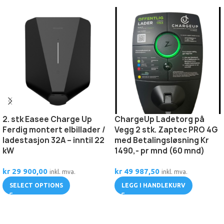
2. stk Easee Charge Up
ChargeUp Ladetorg på
Ferdig montert elbillader /
Vegg 2 stk. Zaptec PRO 4G
ladestasjon 32A – inntil 22
med Betalingsløsning Kr
kW
1490,- pr mnd (60 mnd)
kr
29 900,00
kr
49 987,50
inkl. mva.
inkl. mva.
SELECT OPTIONS
LEGG I HANDLEKURV