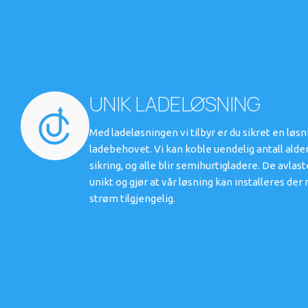
UNIK LADELØSNING
Med ladeløsningen vi tilbyr er du sikret en løs
ladebehovet. Vi kan koble uendelig antall alde
sikring, og alle blir semihurtigladere. De avlas
unikt og gjør at vår løsning kan installeres d
strøm tilgjengelig.