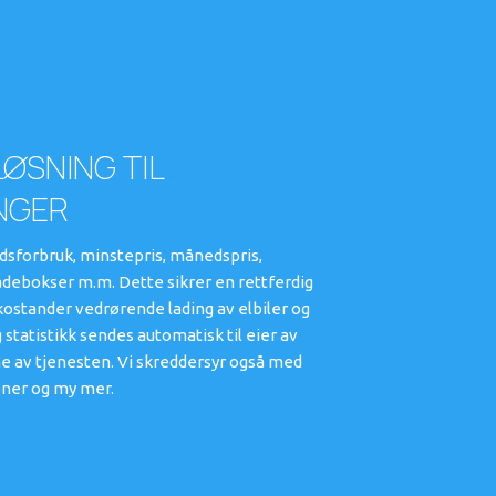
ØSNING TIL
NGER
dsforbruk, minstepris, månedspris,
adebokser m.m. Dette sikrer en rettferdig
 kostander vedrørende lading av elbiler og
 statistikk sendes automatisk til eier av
ne av tjenesten. Vi skreddersyr også med
joner og my mer.