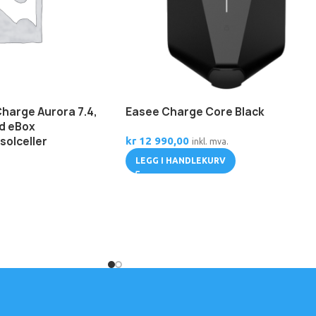
harge Aurora 7.4,
Easee Charge Core Black
ed eBox
solceller
kr
12 990,00
inkl. mva.
LEGG I HANDLEKURV