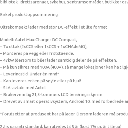
bibliotek, idrettsarenaer, sykehus, sentrumsområder, butikker osv
Enkel produktoppsummering:
Ultrakompakt lader med stor DC-effekt i et lite format
Modell: Autel MaxiCharger DC Compact,
– To uttak (2xCCS eller 1xCCS + 1xCHAdeMO),
– Monteres på vegg eller frittstående.
– 47kW (dersom to biler lader samtidig deler de på effekten.
– Må kun sikres med 100A (400V), så mange lokasjoner kan ha tilgje
– Leveringstid: Under én mnd*
– Kan leveres enten på søyle eller på hjul!
– SLA-avtale med Autel
– Brukervennlig 21,5-tommers LCD berøringsskjerm
– Drevet av smart operativsystem, Android 10, med forbedrede 
*Forutsetter at produsent har på lager. Dersom laderen må produs
2 års garanti standard, kan utvides til 5 år (kost 7% pr. år tillegg)