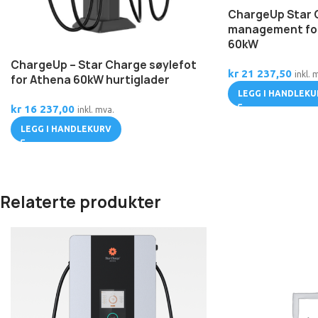
ChargeUp Star 
management for
60kW
ChargeUp – Star Charge søylefot
kr
21 237,50
inkl. 
for Athena 60kW hurtiglader
LEGG I HANDLEKU
kr
16 237,00
inkl. mva.
LEGG I HANDLEKURV
Relaterte produkter