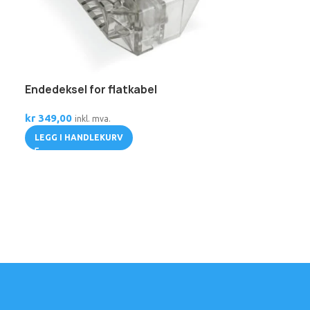
Flatkabel; 5G 
PE; 0.6/1 kV; 
Endedeksel for flatkabel
pr. meter
kr
349,00
inkl. mva.
kr
415,00
inkl. 
LEGG I HANDLEKURV
LEGG I HANDL