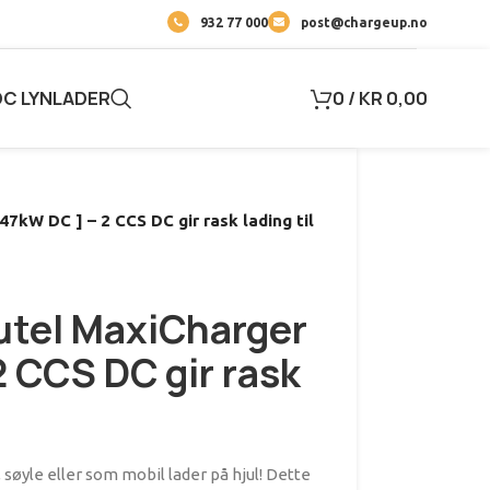
932 77 000
post@chargeup.no
DC LYNLADER
0
/
KR
0,00
7kW DC ] – 2 CCS DC gir rask lading til
utel MaxiCharger
2 CCS DC gir rask
søyle eller som mobil lader på hjul! Dette