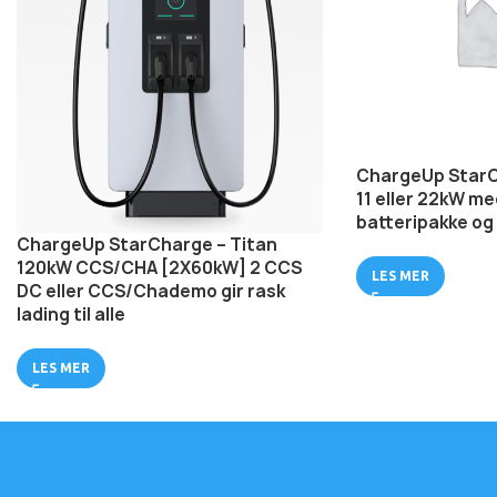
ChargeUp StarC
11 eller 22kW m
batteripakke og 
ChargeUp StarCharge – Titan
120kW CCS/CHA [2X60kW] 2 CCS
LES MER
DC eller CCS/Chademo gir rask
lading til alle
LES MER