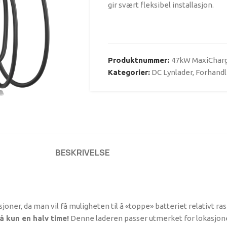
gir svært fleksibel installasjon.
Produktnummer:
47kW MaxiChar
Kategorier:
DC Lynlader
,
Forhandl
BESKRIVELSE
oner, da man vil få muligheten til å «toppe» batteriet relativt ras
å kun en halv time!
Denne laderen passer utmerket for lokasjon