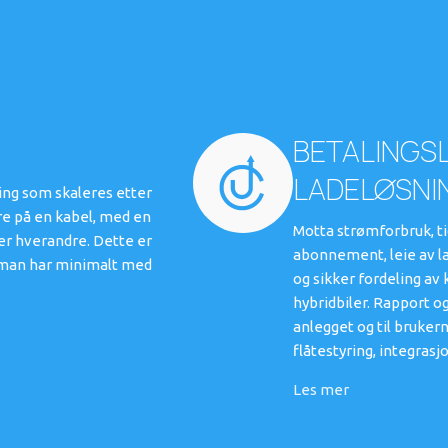
BETALINGSL
LADELØSNI
ning som skaleres etter
re på en kabel, med en
Motta strømforbruk, ti
ter hverandre. Dette er
abonnement, leie av l
er man har minimalt med
og sikker fordeling av
hybridbiler. Rapport og
anlegget og til bruker
flåtestyring, integras
Les mer