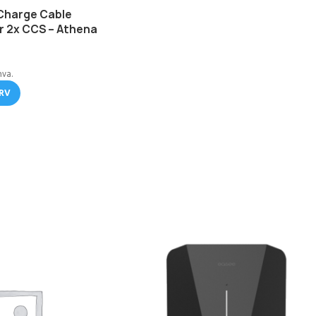
Charge Cable
 2x CCS – Athena
mva.
RV