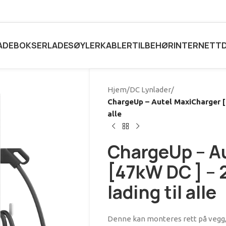
ADEBOKSER
LADESØYLER
KABLER
TILBEHØR
INTERNETT
Hjem
/
DC Lynlader
/
ChargeUp – Autel MaxiCharger [4
alle
ChargeUp – A
[47kW DC ] – 
lading til alle
Denne kan monteres rett på vegg, 